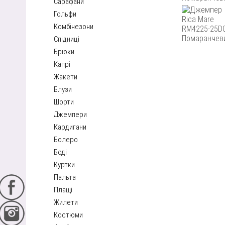
Сарафани
Гольфи
Комбінезони
Спідниці
Брюки
Капрі
Жакети
Блузи
Шорти
Джемпери
Кардигани
Болеро
Боді
Куртки
Пальта
Плащі
Жилети
Костюми