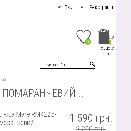
Вхід
Реєстрація
грн.
Products
0
at cart
0
Products
x
рний
 ПОМАРАНЧЕВИЙ...
 Rica Mare RM4225-
1 590 грн.
маранчевий
2 200 грн.