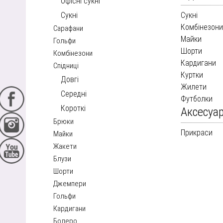
Офісні сукні
Сукні
Сукні
Комбінезон
Сарафани
Майки
Гольфи
Шорти
Комбінезони
Кардигани
Спідниці
Куртки
Довгі
Жилети
Середні
Футболки
Короткі
Аксесуа
Брюки
Прикраси
Майки
Жакети
Блузи
Шорти
Джемпери
Гольфи
Кардигани
Болеро