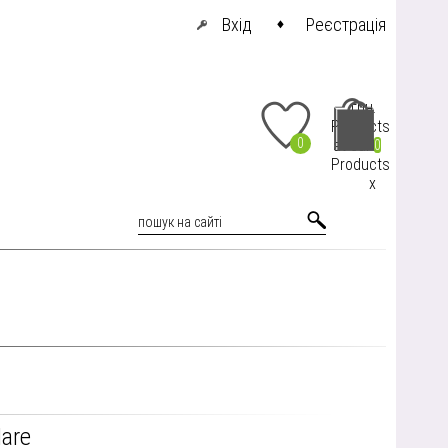
Вхід
Реєстрація
грн.
Products
0
at cart
0
Products
x
Mare