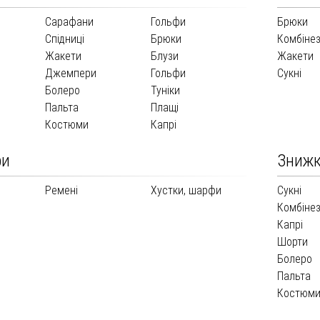
Сарафани
Гольфи
Брюки
и
Спідниці
Брюки
Комбіне
Жакети
Блузи
Жакети
Джемпери
Гольфи
Сукні
Болеро
Туніки
Пальта
Плащі
Костюми
Капрі
ри
Зниж
Ремені
Хустки, шарфи
Сукні
Комбіне
Капрі
Шорти
Болеро
Пальта
Костюм