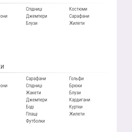
Спідниці
Костюми
зони
Джемпери
Сарафани
Блузи
Жилети
ки
Сарафани
Гольфи
зони
Спідниці
Брюки
Жакети
Блузи
Джемпери
Кардигани
Боді
Куртки
Плащі
Жилети
и
Футболки