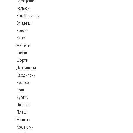
Сарафани
Гольфи
Комбінезони
Спідниці
Брюки
Капрі
Жакети
Блузи
Шорти
Джемпери
Кардигани
Болеро
Боді
Куртки
Пальта
Плащі
Жилети
Костюми