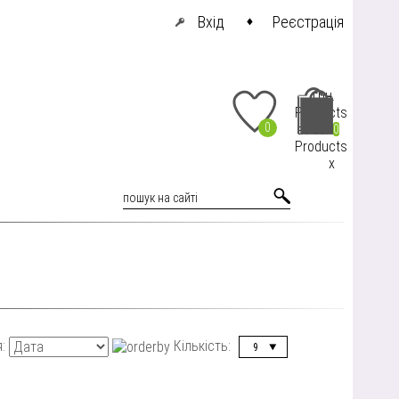
Вхід
Реєстрація
грн.
Products
0
at cart
0
Products
x
я:
Кількість:
9