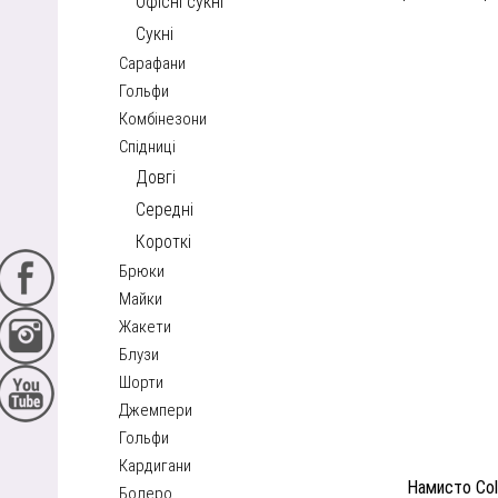
Офісні сукні
Сукні
Сарафани
Гольфи
Комбінезони
Спідниці
Довгі
Середні
Короткі
Брюки
Майки
Жакети
Блузи
Шорти
Джемпери
Гольфи
Кардигани
Намисто Col
Болеро