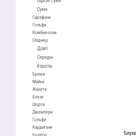
Офісні сукні
Сукні
Сарафани
Гольфи
Комбінезони
Спідниці
Довгі
Середні
Короткі
Брюки
Майки
Жакети
Блузи
Шорти
Джемпери
Гольфи
Кардигани
Блуза
Болеро