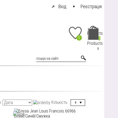
Вхід
Реєстрація
грн.
Products
0
at cart
0
Products
x
я:
Кількість:
9