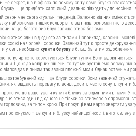
ь. Не секрет, що в офісах по всьому світу саме блузка вважаєтьс
 блузку – це придбати одяг, який ідеально підходить для носіння і з
 сезон має свої актуальні тенденції. Залежно від них змінюється
узку найрізноманітніших кольорів та відтінків, різноманітного дек
ючи на це, багато рис блуз залишаються без змін.
дрізняються один від одного за типами. Наприклад, класичні моде
зки схожі на чоловічі сорочки. Зазвичай тут є просте декорування
ти у світ, необхідно
купити блузку
з більш багатим оздобленням.
ою популярністю користуються блузи-туніки. Вони відрізняються 
нини. Що ж до колірних рішень, то тут ми зустрінемо велику різно
о відповідає віянням так званої пляжної моди. Однак останніми рок
ільш затребуваний вид – це блузи-сорочки. Вони зазвичай служать
Жінки, які віддають перевагу класиці, досить часто хочуть купити 
пропонує до вашої уваги купити блузку за відмінними цінами. У н
ідрізняються один від одного не тільки за стильовою спрямованіс
м горловини, за типом крою. При покупці вам варто звертати увагу
ам пропонуємо – це купити блузку найвищої якості, виготовлену з 