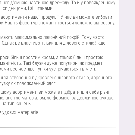
я невід’ємною частиною дрес-коду. Та й у повсякденному
і спідницями, і зі штанами.
 асортименти нашої продукції. У нас ви можете вибрати
ору. Навіть фасон урізноманітнюється залежно від сезону.
лі мають максимально лаконічний покрій. Тому часто
. Однак це властиво тільки для ділового стилю.Якщо
трохи більш простим кроєм, а також більш простою
манітність. Такі блузки дуже популярні як предмет
ами все частіше туніки зустрічаються і в місті.
 для створення підкреслено ділового стилю, доречного
блузку як повсякденний одяг.
ашому асортименті ви можете підібрати для себе різні
тю, але і за матеріалом, за формою, за довжиною рукава,
 на тип кишень.
чудових матеріалів.