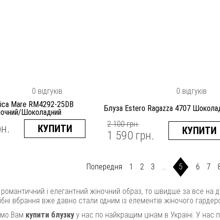
0 відгуків
0 відгуків
Rica Mare RM4292-25DB
Блуза Estero Ragazza 4707 Шокола
очний/Шоколадний
2 100 грн.
рн.
КУПИТИ
КУПИТИ
1 590 грн.
5
Попередня
1
2
3
...
6
7
романтичний і елегантний жіночний образ, то швидше за все на ду
ібні вбрання вже давно стали одним із елементів жіночого гардеро
ємо Вам
купити блузку
у нас по найкращим цінам в Україні. У нас п