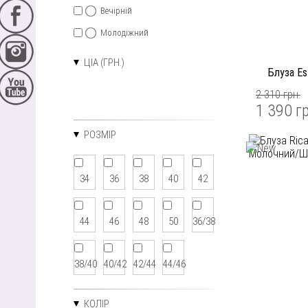
Вечірній
Молодіжний
ЦІА (ГРН.)
Блуза Es
2 310 грн.
1 390 г
РОЗМІР
34
36
38
40
42
44
46
48
50
36/38
38/40
40/42
42/44
44/46
КОЛІР