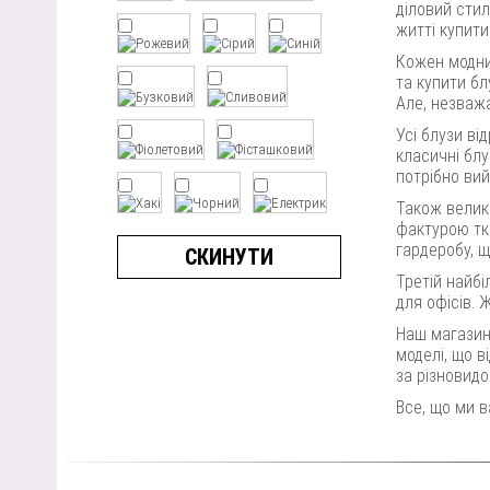
діловий стил
житті купити
Кожен модний
та купити бл
Але, незважа
Усі блузи ві
класичні блу
потрібно вий
Також велик
фактурою тка
гардеробу, щ
СКИНУТИ
Третій найб
для офісів. 
Наш магазин 
моделі, що в
за різновидо
Все, що ми в